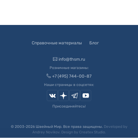
Справочные материалы
Блог
info@thsm.ru
Розничные магазины:
+7 (495) 744-00-87
Наши страницы в соцсетях:
Присоединяйтесь!
© 2003-
2026
Швейный Мир. Все права защищены.
Developed by
Andrey Novikov
. Design by
Createx Studio
.