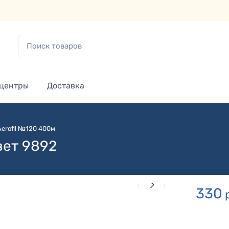
 центры
Доставка
Aerofil №120 400м
вет 9892
330