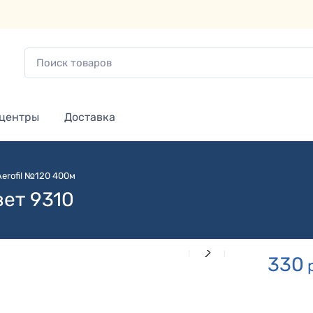
 центры
Доставка
Aerofil №120 400м
вет 9310
330