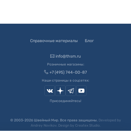
Справочные материалы
Блог
info@thsm.ru
Розничные магазины:
+7 (495) 744-00-87
Наши страницы в соцсетях:
Присоединяйтесь!
© 2003-
2026
Швейный Мир. Все права защищены.
Developed by
Andrey Novikov
. Design by
Createx Studio
.