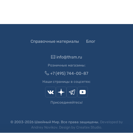
Справочные материалы
Блог
info@thsm.ru
Розничные магазины:
+7 (495) 744-00-87
Наши страницы в соцсетях:
Присоединяйтесь!
© 2003-
2026
Швейный Мир. Все права защищены.
Developed by
Andrey Novikov
. Design by
Createx Studio
.