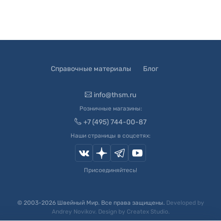
Справочные материалы
Блог
info@thsm.ru
Розничные магазины:
+7 (495) 744-00-87
Наши страницы в соцсетях:
Присоединяйтесь!
© 2003-
2026
Швейный Мир. Все права защищены.
Developed by
Andrey Novikov
. Design by
Createx Studio
.