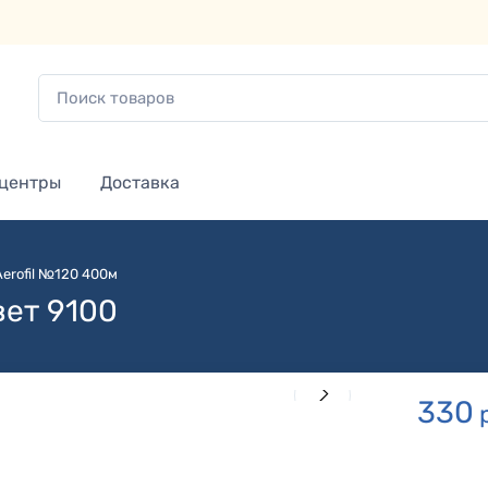
 центры
Доставка
Aerofil №120 400м
вет 9100
330