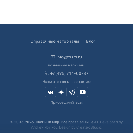
Справочные материалы
Блог
info@thsm.ru
Розничные магазины:
+7 (495) 744-00-87
Наши страницы в соцсетях:
Присоединяйтесь!
© 2003-
2026
Швейный Мир. Все права защищены.
Developed by
Andrey Novikov
. Design by
Createx Studio
.