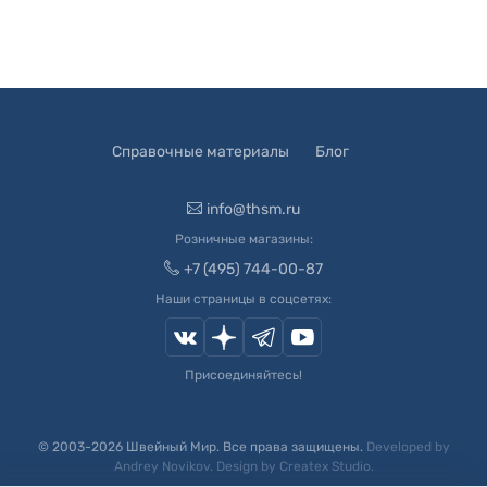
Справочные материалы
Блог
info@thsm.ru
Розничные магазины:
+7 (495) 744-00-87
Наши страницы в соцсетях:
Присоединяйтесь!
© 2003-
2026
Швейный Мир. Все права защищены.
Developed by
Andrey Novikov
. Design by
Createx Studio
.