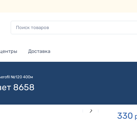
 центры
Доставка
Aerofil №120 400м
вет 8658
330