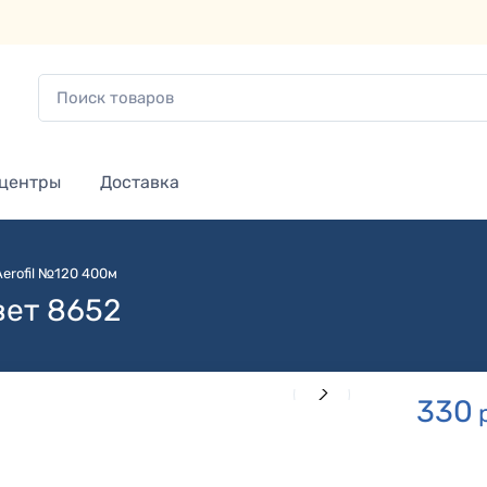
 центры
Доставка
Aerofil №120 400м
вет 8652
330