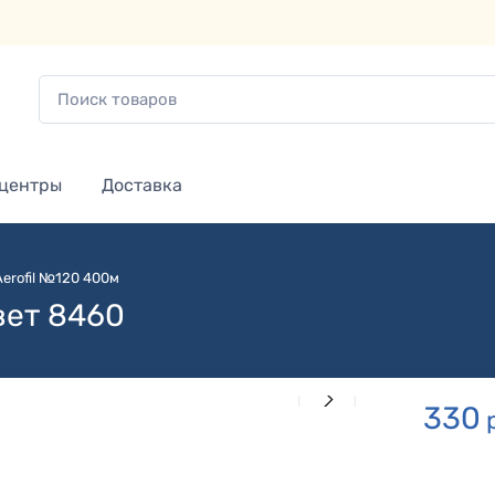
 центры
Доставка
Aerofil №120 400м
вет 8460
330