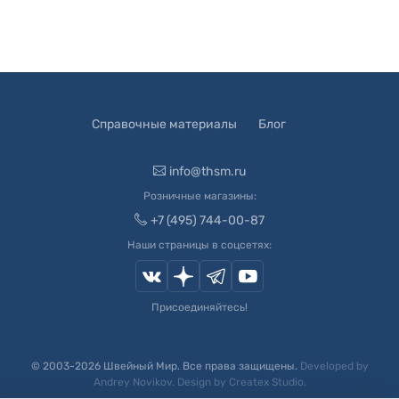
Справочные материалы
Блог
info@thsm.ru
Розничные магазины:
+7 (495) 744-00-87
Наши страницы в соцсетях:
Присоединяйтесь!
© 2003-
2026
Швейный Мир. Все права защищены.
Developed by
Andrey Novikov
. Design by
Createx Studio
.