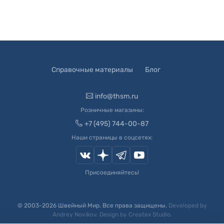
Справочные материалы
Блог
info@thsm.ru
Розничные магазины:
+7 (495) 744-00-87
Наши страницы в соцсетях:
Присоединяйтесь!
© 2003-
2026
Швейный Мир. Все права защищены.
Developed by
Andrey Novikov
. Design by
Createx Studio
.