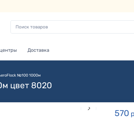
 центры
Доставка
AeroFlock №100 1000м
0м цвет 8020
570
р