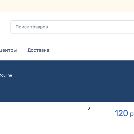
 центры
Доставка
Mouline
120
р