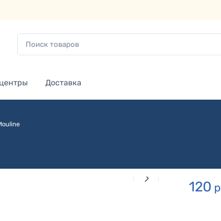
 центры
Доставка
Mouline
120
р