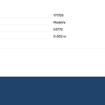
171705
Madeira
03772
0.002
кг