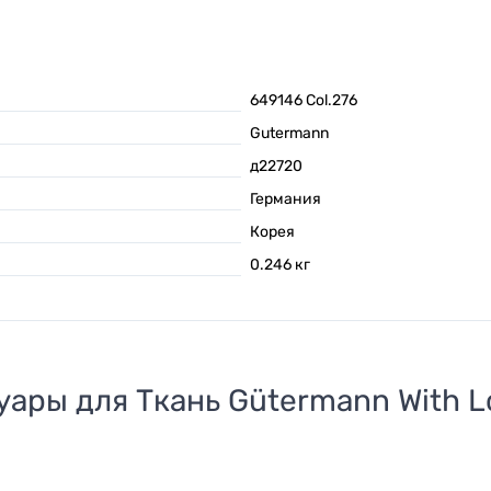
649146 Col.276
Gutermann
д22720
Германия
Корея
0.246
кг
уары для
Ткань Gütermann With L