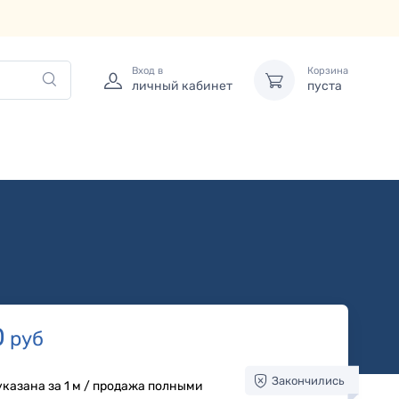
Вход в
Корзина
личный кабинет
пуста
0
руб
Закончились
указана за 1 м / продажа полными