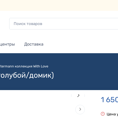
 центры
Доставка
termann коллекция With Love
(голубой/домик)
1 65
Цена 