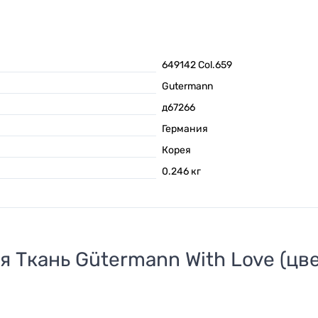
649142 Col.659
Gutermann
д67266
Германия
Корея
0.246
кг
ля
Ткань Gütermann With Love (цв