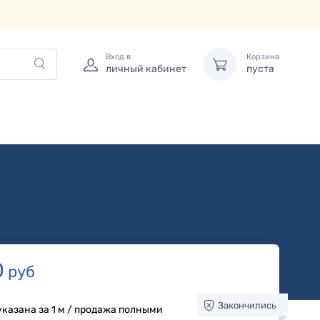
Вход в
Корзина
личный кабинет
пуста
0
руб
Закончились
указана за 1 м / продажа полными