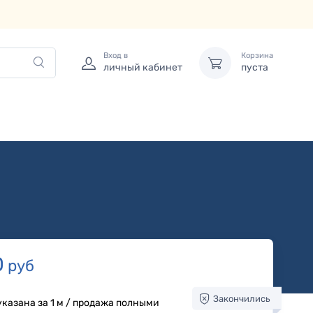
Вход в
Корзина
личный кабинет
пуста
0
руб
Закончились
указана за 1 м / продажа полными