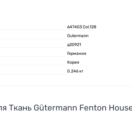
647403 Col.128
Gutermann
д20921
Германия
Корея
0.246
кг
ля
Ткань Gütermann Fenton House