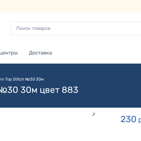
 центры
Доставка
n Top Stitch №30 30м
 №30 30м цвет 883
230