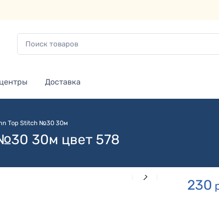
 центры
Доставка
n Top Stitch №30 30м
 №30 30м цвет 578
230