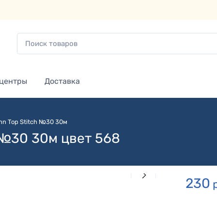
 центры
Доставка
n Top Stitch №30 30м
 №30 30м цвет 568
230