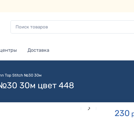
 центры
Доставка
n Top Stitch №30 30м
 №30 30м цвет 448
230