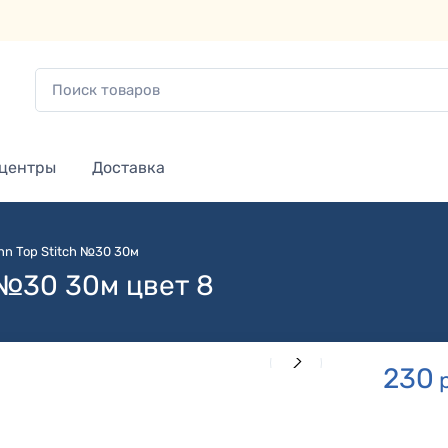
 центры
Доставка
n Top Stitch №30 30м
 №30 30м цвет 8
230