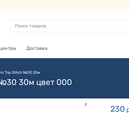
 центры
Доставка
n Top Stitch №30 30м
 №30 30м цвет 000
230