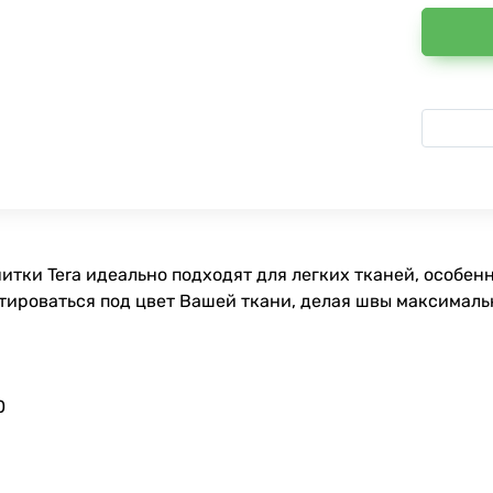
 нитки Tera идеально подходят для легких тканей, особе
птироваться под цвет Вашей ткани, делая швы максимал
0