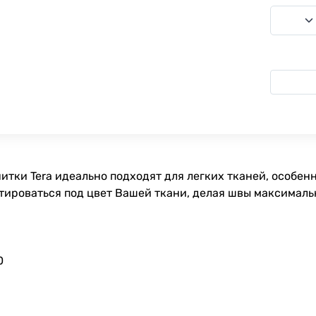
 нитки Tera идеально подходят для легких тканей, особе
птироваться под цвет Вашей ткани, делая швы максимал
0