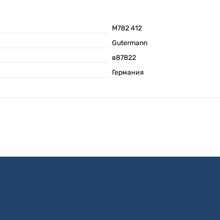
M782 412
Gutermann
в87822
Германия