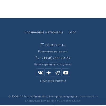
Справочные материалы
Блог
info@thsm.ru
Розничные магазины:
+7 (495) 744-00-87
Наши страницы в соцсетях:
Присоединяйтесь!
© 2003-
2026
Швейный Мир. Все права защищены.
Developed by
Andrey Novikov
. Design by
Createx Studio
.