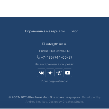
Справочные материалы
Блог
info@thsm.ru
Розничные магазины:
+7 (495) 744-00-87
Наши страницы в соцсетях:
Присоединяйтесь!
© 2003-
2026
Швейный Мир. Все права защищены.
Developed by
Andrey Novikov
. Design by
Createx Studio
.