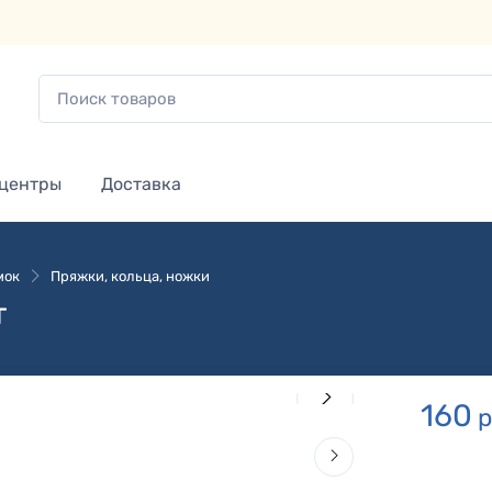
 центры
Доставка
мок
Пряжки, кольца, ножки
т
160
р