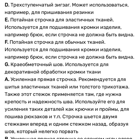
D.
Трехступенчатый зигзаг. Может использоваться,
например, для пришивания резинки
E.
Потайная строчка для эластичных тканей.
Используется для подшивания кромки изделия,
например брюк, если строчка не должна быть видна.
F.
Потайная строчка для обычных тканей.
Используется для подшивания кромки изделия,
например брюк, если строчка не должна быть видна.
G.
Краеобметочный шов. Используется для
декоративной обработки кромки ткани
A.
Усиленная прямая строчка. Рекомендуется для
шитья эластичных тканей или толстого трикотажа.
Также этот стежок применяется там, где нужна
крепость и надежность шва. Используйте его для
усиления таких деталей как крючки и проймы, для
пошива рюкзаков и т.п. Строчка шьется двумя
стежками вперед и одним стежком назад, образуя
шов, который нелегко порвать
B.
Усиленная прямая строчка со сдвигом иглы влево.