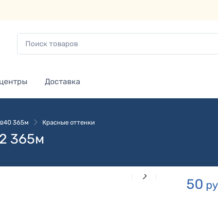
 центры
Доставка
 №40 365м
Красные оттенки
/2 365м
50
ру