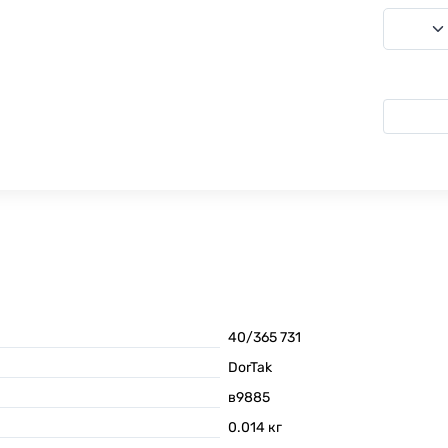
40/365 731
DorTak
в9885
0.014
кг