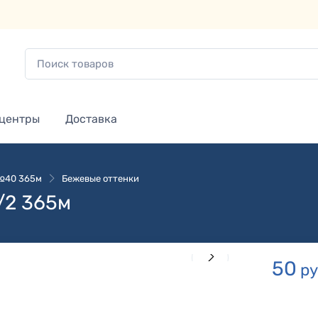
 центры
Доставка
 №40 365м
Бежевые оттенки
/2 365м
50
ру