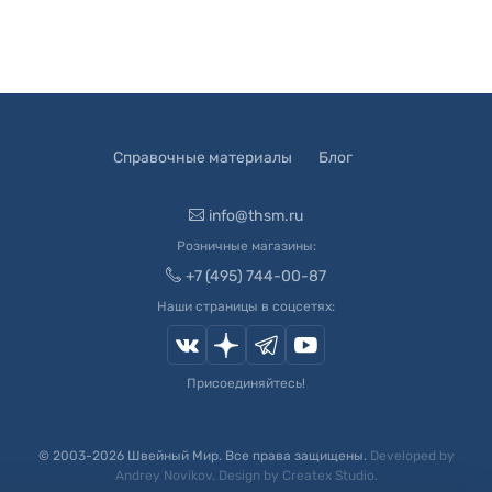
Справочные материалы
Блог
info@thsm.ru
Розничные магазины:
+7 (495) 744-00-87
Наши страницы в соцсетях:
Присоединяйтесь!
© 2003-
2026
Швейный Мир. Все права защищены.
Developed by
Andrey Novikov
. Design by
Createx Studio
.