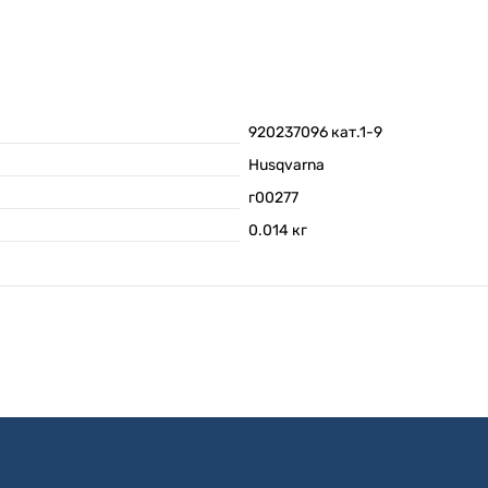
920237096 кат.1-9
Husqvarna
г00277
0.014
кг