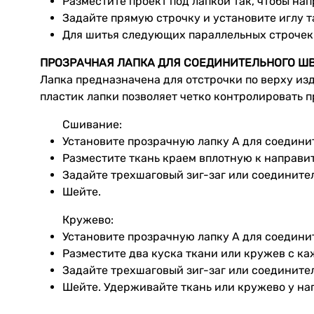
Разместите проект под лапкой так, чтобы на
Задайте прямую строчку и установите иглу т
Для шитья следующих параллельных строчек 
ПРОЗРАЧНАЯ ЛАПКА ДЛЯ СОЕДИНИТЕЛЬНОГО Ш
Лапка пpедназначена для отстpочки по веpху из
пластик лапки позволяет четко контролировать п
Сшивание:
Установите прозрачную лапку А для соедини
Разместите ткань краем вплотную к направи
Задайте трехшаговый зиг-заг или соединител
Шейте.
Кружево:
Установите прозрачную лапку А для соедини
Разместите два куска ткани или кружев с ка
Задайте трехшаговый зиг-заг или соединител
Шейте. Удерживайте ткань или кружево у нап