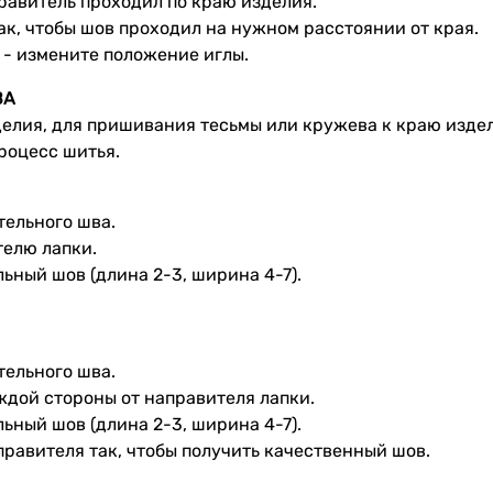
правитель проходил по краю изделия.
ак, чтобы шов проходил на нужном расстоянии от края.
- измените положение иглы.
ВА
делия, для пpишивания тесьмы или кружева к краю изде
роцесс шитья.
тельного шва.
телю лапки.
ьный шов (длина 2-3, ширина 4-7).
тельного шва.
ждой стороны от направителя лапки.
ьный шов (длина 2-3, ширина 4-7).
равителя так, чтобы получить качественный шов.