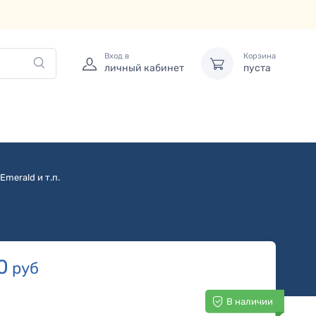
Вход в
Корзина
личный кабинет
пуста
Emerald и т.п.
0
руб
В наличии