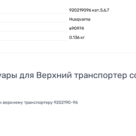
920219096 кат.5,6,7
Husqvarna
в90974
0.136
кг
уары для
Верхний транспортер с
к верхнему транспортеру 9202190-96