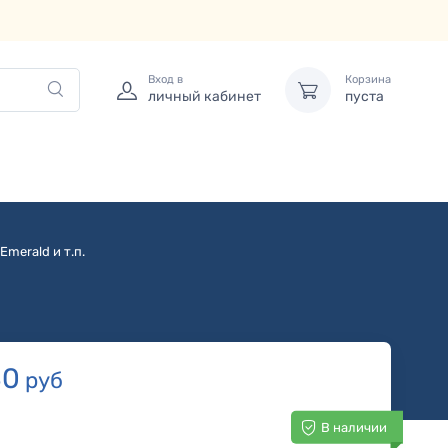
Вход в
Корзина
личный кабинет
пуста
Emerald и т.п.
80
руб
В наличии