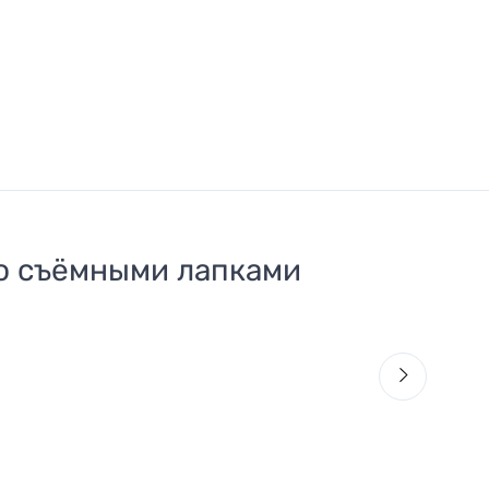
о съёмными лапками
41
С
8