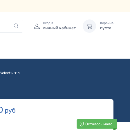
Вход в
Корзина
личный кабинет
пуста
elect и т.п.
0
руб
Осталось мало