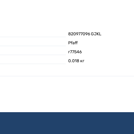
820977096 GJKL
Pfaff
г77546
0.018
кг