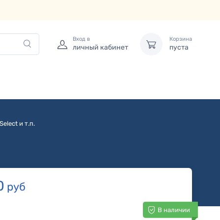
Вход в
Корзина
личный кабинет
пуста
elect и т.п.
0
руб
В наличии