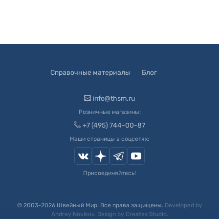
Справочные материалы
Блог
info@thsm.ru
Розничные магазины:
+7 (495) 744-00-87
Наши страницы в соцсетях:
Присоединяйтесь!
© 2003-
2026
Швейный Мир. Все права защищены.
Developed by
Andrey Novikov
. Design by
Createx Studio
.