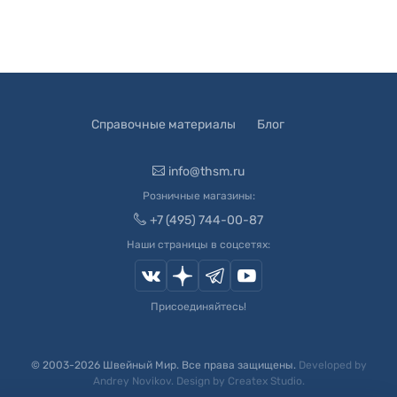
Справочные материалы
Блог
info@thsm.ru
Розничные магазины:
+7 (495) 744-00-87
Наши страницы в соцсетях:
Присоединяйтесь!
© 2003-
2026
Швейный Мир. Все права защищены.
Developed by
Andrey Novikov
. Design by
Createx Studio
.