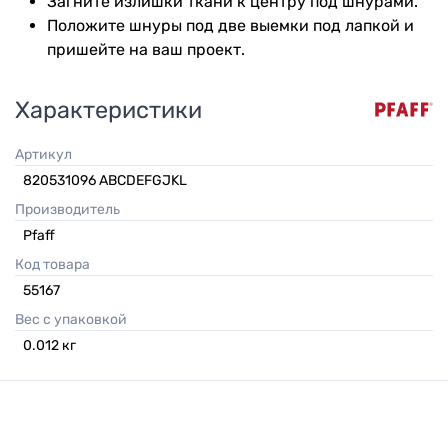
Загните излишки ткани к центру под шнурами.
Положите шнуры под две выемки под лапкой и
пришейте на ваш проект.
Характеристики
Артикул
820531096 ABCDEFGJKL
Производитель
Pfaff
Код товара
55167
Вес с упаковкой
0.012
кг