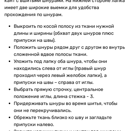
кант с вшитыми шнурами. На нижней стороне лапка
имеет две широкие выемки для удобства
прохождения по шнурам.
Выкроить по косой полосу из ткани нужной
длины и ширины (обхват двух шнуров плюс
припуски на швы).
Положить шнуры рядом друг с другом во внутрь
сложенной вдвое полосы ткани.
Уложить под лапку оба шнура, чтобы они
находились слева от иглы (правый шнур
проходил через левый желобок лапки), а
припуски на швы – справа от иглы.
Выбрать прямую строчку, центральное
положение иглы, длина стежка - 3.
Придерживать шнуры во время шитья, чтобы
они не перекручивались.
Обрежьте ткань близко ко шву и загладьте
припуски налево.