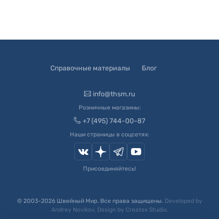
Справочные материалы
Блог
info@thsm.ru
Розничные магазины:
+7 (495) 744-00-87
Наши страницы в соцсетях:
Присоединяйтесь!
© 2003-
2026
Швейный Мир. Все права защищены.
Developed by
Andrey Novikov
. Design by
Createx Studio
.