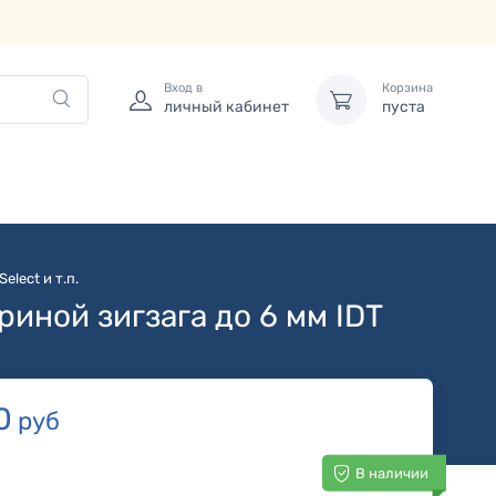
Вход в
Корзина
личный кабинет
пуста
elect и т.п.
иной зигзага до 6 мм IDT
0
руб
В наличии