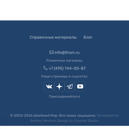
Справочные материалы
Блог
info@thsm.ru
Розничные магазины:
+7 (495) 744-00-87
Наши страницы в соцсетях:
Присоединяйтесь!
© 2003-
2026
Швейный Мир. Все права защищены.
Developed by
Andrey Novikov
. Design by
Createx Studio
.