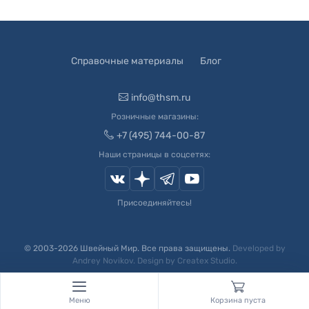
Справочные материалы
Блог
info@thsm.ru
Розничные магазины:
+7 (495) 744-00-87
Наши страницы в соцсетях:
Присоединяйтесь!
© 2003-
2026
Швейный Мир. Все права защищены.
Developed by
Andrey Novikov
. Design by
Createx Studio
.
Меню
Корзина пуста