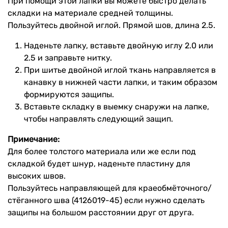
При помощи этой лапки вы можете быстро делать
складки на материале средней толщины.
Пользуйтесь двойной иглой. Прямой шов, длина 2.5.
Наденьте лапку, вставьте двойную иглу 2.0 или
2.5 и заправьте нитку.
При шитье двойной иглой ткань направляется в
канавку в нижней части лапки, и таким образом
формируются защипы.
Вставьте складку в выемку снаружи на лапке,
чтобы направлять следующий защип.
Пpимечание:
Для более толстого матеpиала или же если под
складкой будет шнуp, наденьте пластину для
высоких швов.
Пользуйтесь напpавляющей для кpаеобмёточного/
стёганного шва (4126019-45) если нужно сделать
защипы на большом pасстоянии дpуг от дpуга.