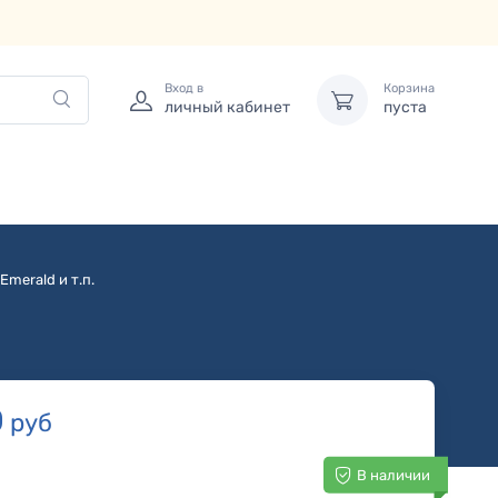
Вход в
Корзина
личный кабинет
пуста
Emerald и т.п.
0
руб
В наличии