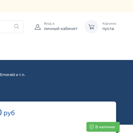
Вход в
Корзина
личный кабинет
пуста
Emerald и т.п.
0
руб
В наличии