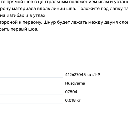
те прямой шов с центральным положением иглы и устано
рону материала вдоль линии шва. Положите под лапку т
а изгибах и в углах.
тороной к первому. Шнур будет лежать между двумя сло
крыть первый шов.
412627045 кат.1-9
Husqvarna
07804
0.018
кг